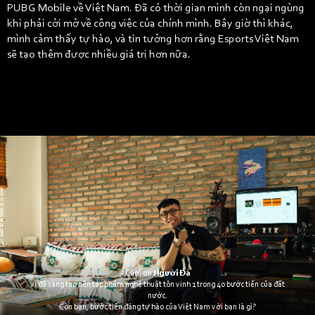
PUBG Mobile về Việt Nam. Đã có thời gian mình còn ngại ngùng
khi phải cởi mở về công việc của chính mình. Bây giờ thì khác,
mình cảm thấy tự hào, và tin tưởng hơn rằng Esports Việt Nam
sẽ tạo thêm được nhiều giá trị hơn nữa.
Cảm ơn
Người Đá
vì đã sáng tạo nên tác phẩm nghệ thuật tôn vinh 1 trong 40 bước tiến của đất
nước.
Còn bạn, bước tiến đáng tự hào của Việt Nam với bạn là gì?