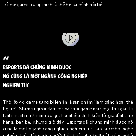
trẻ mê game, cũng chính là thế hệ tụi mình hồi bé.
ESPORTS ĐÃ CHỨNG MINH ĐƯỢC
NÓ CŨNG LÀ MỘT NGÀNH CÔNG NGHIỆP
NGHIÊM TÚC
Thời 8x 9x, game từng bị lên án là sản phẩm “làm băng hoại thế
hệ trẻ”. Những người đam mê và chơi game như một thú giải trí
lành mạnh như mình cũng chịu nhiều định kiến từ gia đình, họ
hàng, bạn bè. Nhưng giờ đây, Esports đã chứng minh được nó
cũng là một ngành công nghiệp nghiêm túc, tạo ra cơ hội nghề
nghiệp, thúc đẩy những bước tiến khác như kỹ thuật, công nghệ