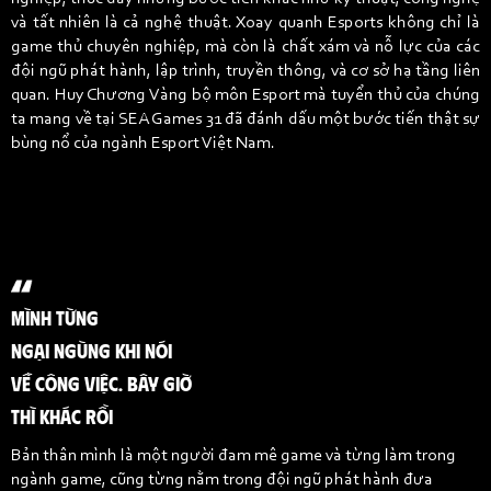
và tất nhiên là cả nghệ thuật. Xoay quanh Esports không chỉ là
game thủ chuyên nghiệp, mà còn là chất xám và nỗ lực của các
đội ngũ phát hành, lập trình, truyền thông, và cơ sở hạ tầng liên
quan. Huy Chương Vàng bộ môn Esport mà tuyển thủ của chúng
ta mang về tại SEA Games 31 đã đánh dấu một bước tiến thật sự
bùng nổ của ngành Esport Việt Nam.
MÌNH TỪNG
NGẠI NGÙNG KHI NÓI
VỀ CÔNG VIỆC. BÂY GIỜ
THÌ KHÁC RỒI
Bản thân mình là một người đam mê game và từng làm trong
ngành game, cũng từng nằm trong đội ngũ phát hành đưa