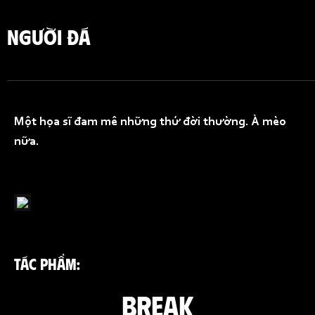
NGƯỜI ĐÁ
Một họa sĩ đam mê những thứ đời thường. À mèo
nữa.
TÁC PHẨM:
BREAK