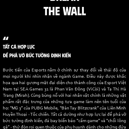
THE WALL
TẤT CẢ HỢP LỰC
ĐỂ PHÁ VỠ BỨC TƯỜNG ĐỊNH KIẾN
Bước tiến của Esports nằm ở chính sự thay đổi về thái độ của
mọi người khi nhìn nhận về ngành Game. Điều này được khắc
họa qua hai gương mặt đại diện cho thành công của Esport Việt
Nam tại SEA Games 31 là Phan Văn Đông (ViCòi) và Tạ Thị Hà
Trang (Mirah). Cùng bùng nổ với hai nhân vật chính là những vật
phẩm rất đặc trưng của những tựa game làm nên tên tuổi của
họ: “Mũ 3” của PUBG Mobile, “Bàn Tay Blitzcrank” của Liên Minh
Huyền Thoại - Tốc chiến. Tất cả dường như hợp lực lại để phá vỡ
bức tường định kiến, đá bay biển báo “cấm game” và “chổi lông
gà” - thứ đòn roi quen thuộc của phụ huynh dành cho những đứa