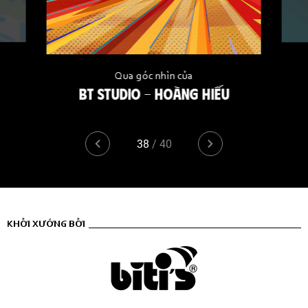
Qua góc nhìn của
BT STUDIO - HOÀNG HIẾU
38
/
40
KHỞI XƯỚNG BỞI