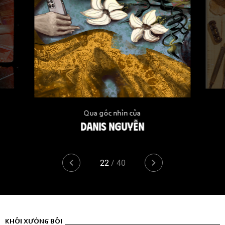
Qua góc nhìn của
DANIS NGUYỄN
22
/
40
KHỞI XƯỚNG BỞI