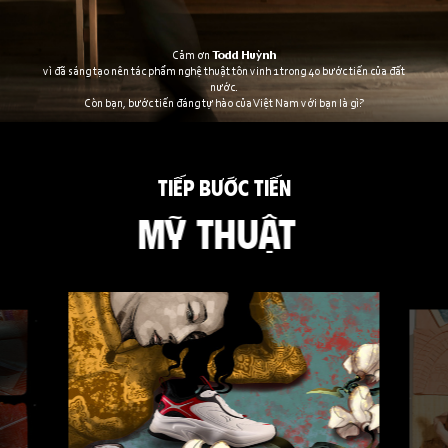
Cảm ơn
Todd Huỳnh
vì đã sáng tạo nên tác phẩm nghệ thuật tôn vinh 1 trong 40 bước tiến của đất
nước.
Còn bạn, bước tiến đáng tự hào của Việt Nam với bạn là gì?
TIẾP BƯỚC TIẾN
MỸ THUẬT