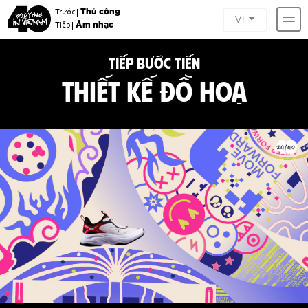
Thủ công
Trước |
VI
Âm nhạc
Tiếp |
TIẾP BƯỚC TIẾN
THIẾT KẾ ĐỒ HOẠ