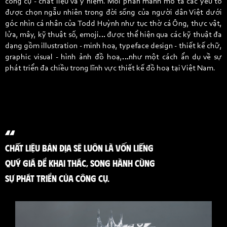
công cụ - chất liệu và ý niệm. Mỗi phân mảnh mô tả các yếu tố
được chọn ngẫu nhiên trong đời sống của người dân Việt dưới
góc nhìn cá nhân của Todd Huỳnh như tục thờ cá Ông, thực vật,
lửa, mây, kỹ thuật số, emoji… được thể hiện qua các kỹ thuật đa
dạng gồm illustration - minh hoạ, typeface design - thiết kế chữ,
graphic visual - hình ảnh đồ hoạ,…như một cách ẩn dụ về sự
phát triển đa chiều trong lĩnh vực thiết kế đồ hoạ tại Việt Nam.
CHẤT LIỆU BẢN ĐỊA SẼ LUÔN LÀ VỐN LIẾNG
QUÝ GIÁ ĐỂ KHAI THÁC, SONG HÀNH CÙNG
SỰ PHÁT TRIỂN CỦA CÔNG CỤ.