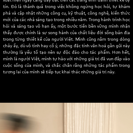
xuất hiện ngày càng dày đặc trên các trang vinh danh thiết kế uy
tín. Đó là thành quả trong việc không ngừng học hỏi, tự khám
phá và cập nhật những công cụ, kỹ thuật, công nghệ, kiến thức
mới của các nhà sáng tạo trong nhiều năm. Trong hành trình học
hỏi và sáng tạo vô hạn ấy, một bước tiến bền vững mình nhận
thấy được chính là sự song hành của chất liệu đời sống bản địa
trong từng thiết kế của người Việt. Mình cũng nằm trong dòng
chảy ấy, dù vô tình hay cố ý, những đặc tính văn hoá gần gũi này
thường là yếu tố tạo nên sự độc đáo cho tác phẩm. Hơn hết,
mình là người Việt, mình tự hào với những giá trị đã vun đắp vào
cuộc sống của mình, và chắc chắn rằng những tác phẩm trong
tương lai của mình sẽ tiếp tục khai thác những giá trị này.