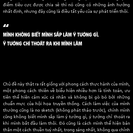
điểm tiêu cực được chia sẻ thì nó cũng có những ảnh hưởng
nhất định, nhưng đây cũng là điều tất yếu của sự phát triển thôi.
MÌNH KHÔNG BIẾT MÌNH SẮP LÀM Ý TƯỞNG GÌ,
Ý TƯỞNG CHỈ THOÁT RA KHI MÌNH LÀM
Chủ đề này thật ra rất giống với phong cách thực hành của mình,
một phong cách thiên về biểu hiện nhiều hơn là tính toán, ưu
tiên thể hiện cảm xúc cá nhân và không bị gò bó bởi những
chuẩn mực của hội họa truyền thống. Cách làm việc của mình
thường cũng là no sketch (không phát thảo trước), chính mình
cũng không biết mình sắp làm ý tưởng gì, ý tưởng chỉ thoát ra
khi mình bắt đầu làm thôi. Đó cũng là cách mình thể hiện bản
thân một cách thuần tuý nhất, trong sáng nhất, không qua chỉnh