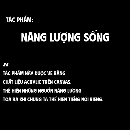
TÁC PHẨM:
NĂNG LƯỢNG SỐNG
TÁC PHẨM NÀY ĐƯỢC VẼ BẰNG
CHẤT LIỆU ACRYLIC TRÊN CANVAS,
THỂ HIỆN NHỮNG NGUỒN NĂNG LƯỢNG
TOẢ RA KHI CHÚNG TA THỂ HIỆN TIẾNG NÓI RIÊNG.