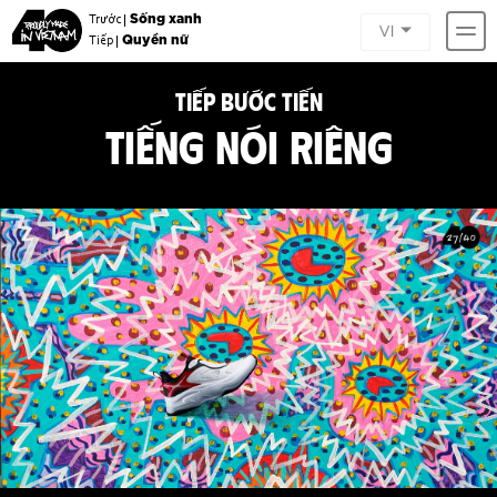
Sống xanh
Trước |
VI
Quyền nữ
Tiếp |
TIẾP BƯỚC TIẾN
TIẾNG NÓI RIÊNG