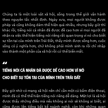
Chúng ta là một loài vật xã hội, sống trong thế giới vận hành
theo nguyên tắc nhất định. Ngày xưa, mọi người không được
phép và cũng không dám thể hiện quá nhiều, nhưng bây giờ thì
khác rồi, tiếng nói cá nhân đã được đề cao hơn vì mọi người đã
nhận ra việc thể hiện tiếng nói riêng rất quan trọng vì nó cho biết
sự tồn tại của mình trên Trái Đất, thấy mình được sống hơn, cuộc
sống có ý nghĩa hơn, chứ không phải mình sinh ra rồi chỉ nhập
vào thành một phần của xã hội rồi cứ thế biến mất.
TIẾNG NÓI CÁ NHÂN ĐÃ ĐƯỢC ĐỀ CAO HƠN VÌ NÓ
CHO BIẾT SỰ TỒN TẠI CỦA MÌNH TRÊN TRÁI ĐẤT
Bây giờ nhờ có mạng xã hội nên chỉ cần một cú bấm điện thoại,
mình đã có thể thể hiện tiếng nói riêng dễ dàng. Mặt lợi là xã hội
được thấy những điều mà nếu không ai nói sẽ không ai biết, ai
cũng được lên tiếng bất kể ngành nghề, còn khi những quan